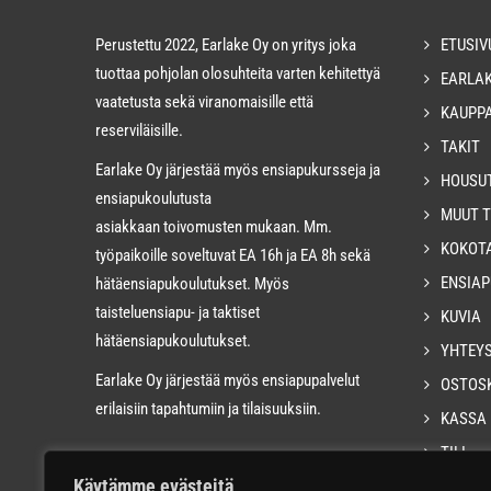
Perustettu 2022, Earlake Oy on yritys joka
ETUSIV
tuottaa pohjolan olosuhteita varten kehitettyä
EARLA
vaatetusta sekä viranomaisille että
KAUPP
reserviläisille.
TAKIT
Earlake Oy järjestää myös ensiapukursseja ja
HOUSU
ensiapukoulutusta
MUUT 
asiakkaan toivomusten mukaan. Mm.
KOKOT
työpaikoille soveltuvat EA 16h ja EA 8h sekä
ENSIAP
hätäensiapukoulutukset. Myös
taisteluensiapu- ja taktiset
KUVIA
hätäensiapukoulutukset.
YHTEY
Earlake Oy järjestää myös ensiapupalvelut
OSTOS
erilaisiin tapahtumiin ja tilaisuuksiin.
KASSA
TILI
Käytämme evästeitä
VERKK