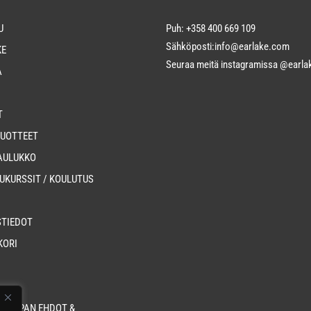
U
Puh: +358 400 669 109
Sähköposti:info@earlake.com
KE
Seuraa meitä instagramissa
@earlak
A
T
TUOTTEET
AULUKKO
UKURSSIT / KOULUTUS
STIEDOT
KORI
OKAUPAN EHDOT &