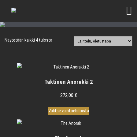
Näytetään kaikki 4 tulosta
Taktinen Anorakki 2
272,00
€
Tällä
Valitse vaihtoehdoista
tuotteella
on
useampi