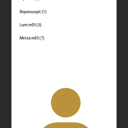
tuotetta
1
Repunsuojat
1
tuote
5
Lumi m05
5
tuotetta
7
Metsä m05
7
tuotetta