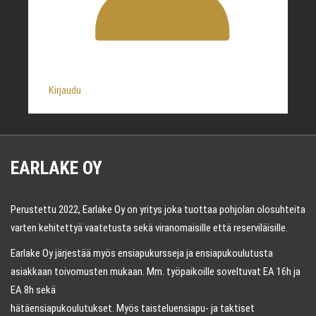
Kirjaudu
EARLAKE OY
Perustettu 2022, Earlake Oy on yritys joka tuottaa pohjolan olosuhteita
varten kehitettyä vaatetusta sekä viranomaisille että reserviläisille.
Earlake Oy järjestää myös ensiapukursseja ja ensiapukoulutusta
asiakkaan toivomusten mukaan. Mm. työpaikoille soveltuvat EA 16h ja
EA 8h sekä
hätäensiapukoulutukset. Myös taisteluensiapu- ja taktiset