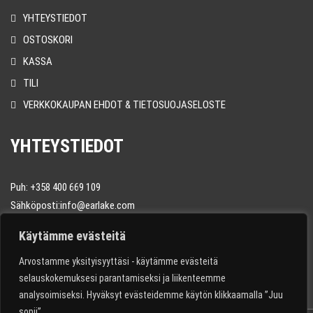
YHTEYSTIEDOT
OSTOSKORI
KASSA
TILI
VERKKOKAUPAN EHDOT & TIETOSUOJASELOSTE
YHTEYSTIEDOT
Puh: +358 400 669 109
Sähköposti:info@earlake.com
Seuraa meitä instagramissa
@earlaketactical
Käytämme evästeitä
Arvostamme yksityisyyttäsi - käytämme evästeitä
selauskokemuksesi parantamiseksi ja liikenteemme
analysoimiseksi. Hyväksyt evästeidemme käytön klikkaamalla ”Juu
sopii”.