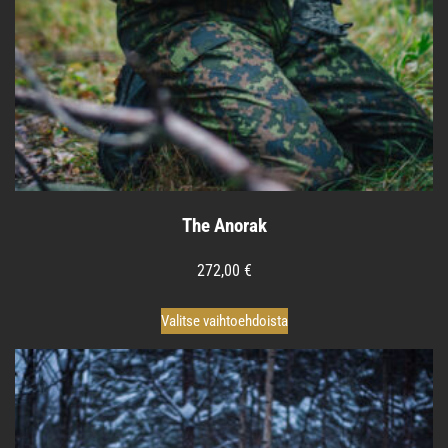
The Anorak
272,00
€
Tällä
Valitse vaihtoehdoista
tuotteella
on
useampi
muunnelma.
Voit