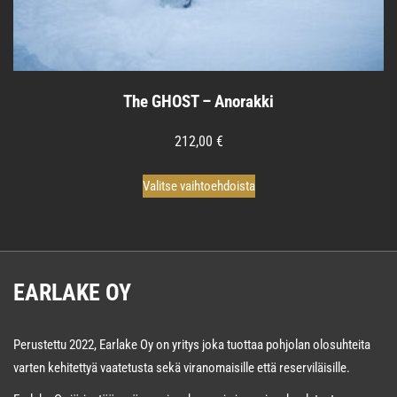
The GHOST – Anorakki
212,00
€
Tällä
Valitse vaihtoehdoista
tuotteella
on
useampi
muunnelma.
EARLAKE OY
Voit
tehdä
valinnat
Perustettu 2022, Earlake Oy on yritys joka tuottaa pohjolan olosuhteita
tuotteen
varten kehitettyä vaatetusta sekä viranomaisille että reserviläisille.
sivulla.