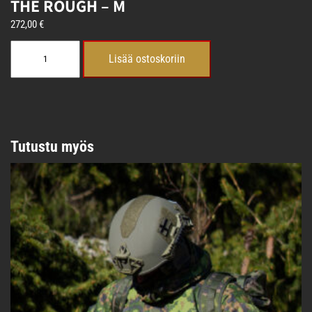
THE ROUGH – M
272,00
€
THE
Lisää ostoskoriin
ROUGH
-
M
määrä
Tutustu myös