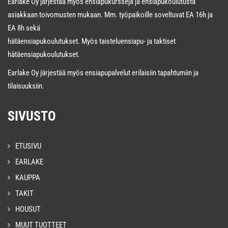
Earlake Oy järjestää myös ensiapukursseja ja ensiapukoulutusta
asiakkaan toivomusten mukaan. Mm. työpaikoille soveltuvat EA 16h ja
EA 8h sekä
hätäensiapukoulutukset. Myös taisteluensiapu- ja taktiset
hätäensiapukoulutukset.
Earlake Oy järjestää myös ensiapupalvelut erilaisiin tapahtumiin ja
tilaisuuksiin.
SIVUSTO
ETUSIVU
EARLAKE
KAUPPA
TAKIT
HOUSUT
MUUT TUOTTEET