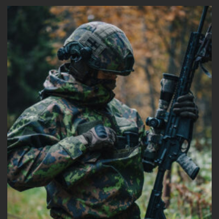
on
useampi
muunnelma.
Voit
tehdä
valinnat
tuotteen
sivulla.