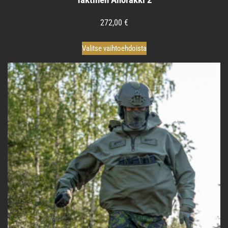
272,00
€
Tällä
Valitse vaihtoehdoista
tuotteella
on
useampi
muunnelma.
Voit
tehdä
valinnat
tuotteen
sivulla.