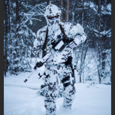
tehdä
valinnat
tuotteen
sivulla.