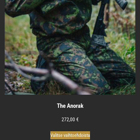
The Anorak
272,00
€
Tällä
Valitse vaihtoehdoista
tuotteella