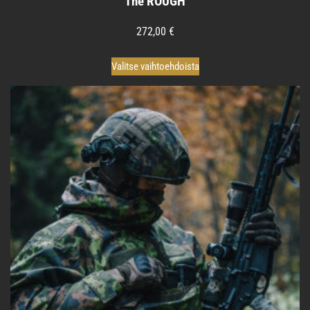
The ROUGH
272,00
€
Tällä
Valitse vaihtoehdoista
tuotteella
on
useampi
muunnelma.
Voit
tehdä
valinnat
tuotteen
sivulla.