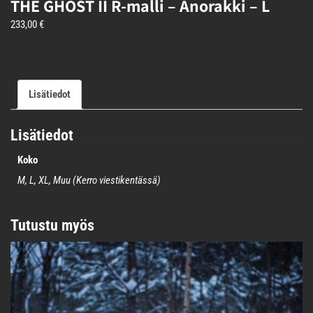
THE GHOST II R-malli – Anorakki – L
233,00
€
Lisätiedot
Lisätiedot
Koko
M, L, XL, Muu (Kerro viestikentässä)
Tutustu myös