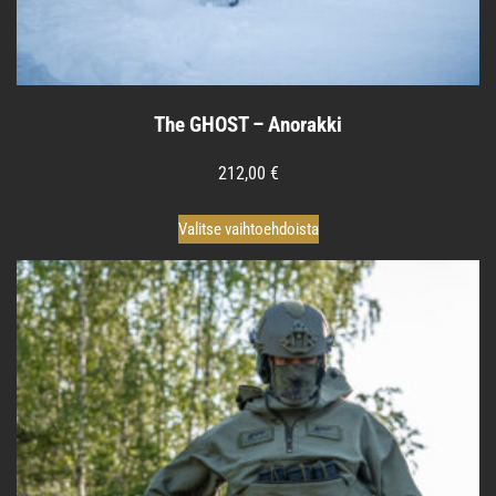
The GHOST – Anorakki
212,00
€
Tällä
Valitse vaihtoehdoista
tuotteella
on
useampi
muunnelma.
Voit
tehdä
valinnat
tuotteen
sivulla.