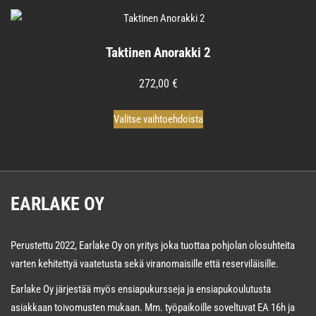
on
useampi
Taktinen Anorakki 2
muunnelma.
Voit
272,00
€
tehdä
valinnat
Tällä
Valitse vaihtoehdoista
tuotteen
tuotteella
sivulla.
on
useampi
muunnelma.
EARLAKE OY
Voit
tehdä
valinnat
Perustettu 2022, Earlake Oy on yritys joka tuottaa pohjolan olosuhteita
tuotteen
varten kehitettyä vaatetusta sekä viranomaisille että reserviläisille.
sivulla.
Earlake Oy järjestää myös ensiapukursseja ja ensiapukoulutusta
asiakkaan toivomusten mukaan. Mm. työpaikoille soveltuvat EA 16h ja