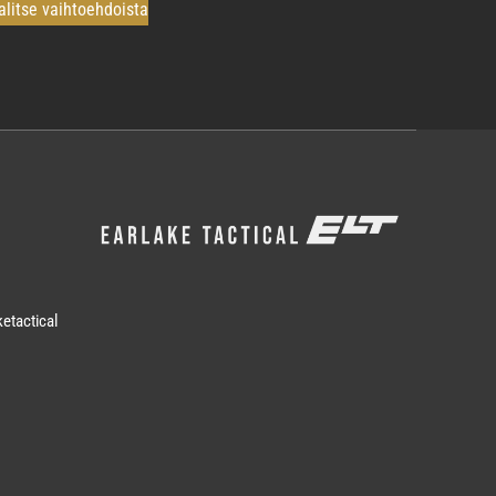
alitse vaihtoehdoista
tuotteella
on
useampi
muunnelma.
Voit
tehdä
valinnat
tuotteen
sivulla.
etactical