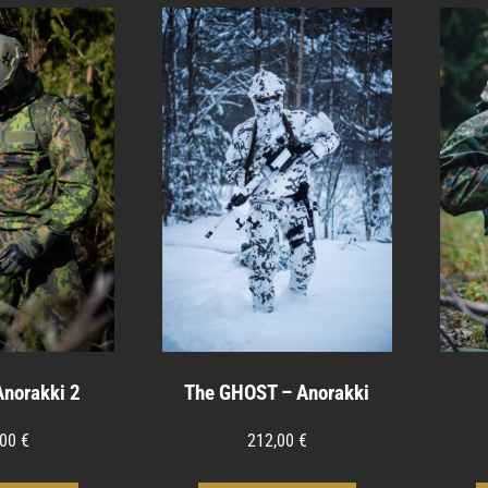
Anorakki 2
The GHOST – Anorakki
,00
€
212,00
€
Tällä
Tällä