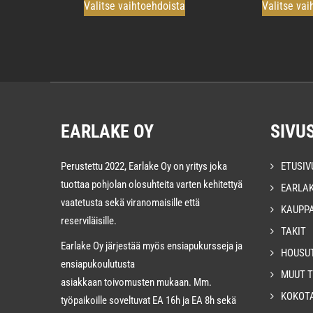
Valitse vaihtoehdoista
Valitse vai
tuotteella
on
useampi
muunnelma.
Voit
tehdä
EARLAKE OY
SIVU
valinnat
tuotteen
Perustettu 2022, Earlake Oy on yritys joka
ETUSIV
sivulla.
tuottaa pohjolan olosuhteita varten kehitettyä
EARLA
vaatetusta sekä viranomaisille että
KAUPP
reserviläisille.
TAKIT
Earlake Oy järjestää myös ensiapukursseja ja
HOUSU
ensiapukoulutusta
MUUT 
asiakkaan toivomusten mukaan. Mm.
KOKOT
työpaikoille soveltuvat EA 16h ja EA 8h sekä