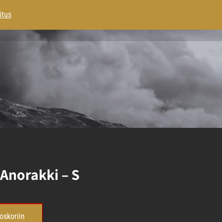
itus
0 tuotetta
TUS
GALLERIA
YHTEYSTIEDOT
 Anorakki – S
oskoriin