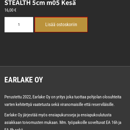
STEALTH 5cm m05 Kesä
16,00
€
STEALTH
Lisää ostoskoriin
5cm
m05
Kesä
määrä
EARLAKE OY
Perustettu 2022, Earlake Oy on yritys joka tuottaa pohjolan olosuhteita
varten kehitettyä vaatetusta sekä viranomaisille että reserviläisille.
Earlake Oy järjestää myös ensiapukursseja ja ensiapukoulutusta
asiakkaan toivomusten mukaan. Mm. työpaikoille soveltuvat EA 16h ja
EA 8h sekä