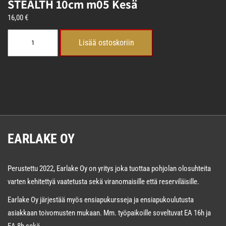
STEALTH 10cm m05 Kesä
16,00
€
STEALTH
Lisää ostoskoriin
10cm
m05
Kesä
määrä
EARLAKE OY
Perustettu 2022, Earlake Oy on yritys joka tuottaa pohjolan olosuhteita
varten kehitettyä vaatetusta sekä viranomaisille että reserviläisille.
Earlake Oy järjestää myös ensiapukursseja ja ensiapukoulutusta
asiakkaan toivomusten mukaan. Mm. työpaikoille soveltuvat EA 16h ja
EA 8h sekä